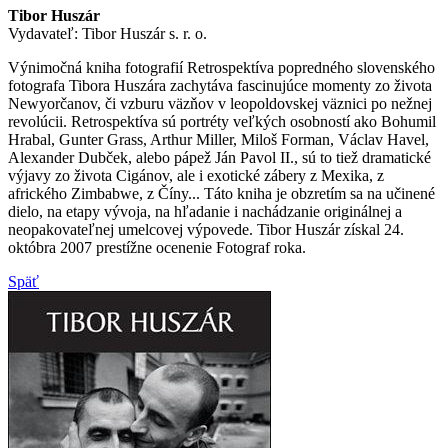
Tibor Huszár
Vydavateľ: Tibor Huszár s. r. o.
Výnimočná kniha fotografií Retrospektíva popredného slovenského
fotografa Tibora Huszára zachytáva fascinujúce momenty zo života
Newyorčanov, či vzburu väzňov v leopoldovskej väznici po nežnej
revolúcii. Retrospektíva sú portréty veľkých osobností ako Bohumil
Hrabal, Gunter Grass, Arthur Miller, Miloš Forman, Václav Havel,
Alexander Dubček, alebo pápež Ján Pavol II., sú to tiež dramatické
výjavy zo života Cigánov, ale i exotické zábery z Mexika, z
afrického Zimbabwe, z Číny... Táto kniha je obzretím sa na učinené
dielo, na etapy vývoja, na hľadanie i nachádzanie originálnej a
neopakovateľnej umelcovej výpovede. Tibor Huszár získal 24.
októbra 2007 prestížne ocenenie Fotograf roka.
Späť