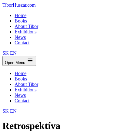
TiborHuszár.com
Home
Books
About Tibor
Exhibitions
News
Contact
SK
EN
Open Menu
Home
Books
About Tibor
Exhibitions
News
Contact
SK
EN
Retrospektíva