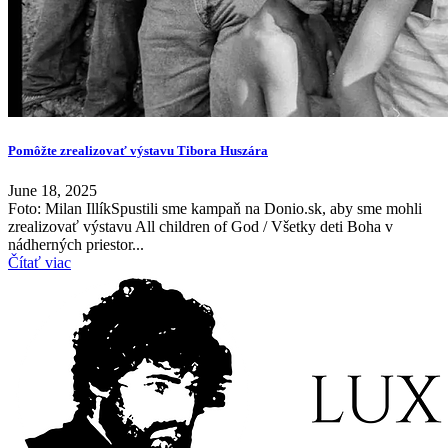
Pomôžte zrealizovať výstavu Tibora Huszára
June 18, 2025
Foto: Milan IllíkSpustili sme kampaň na Donio.sk, aby sme mohli
zrealizovať výstavu All children of God / Všetky deti Boha v
nádherných priestor...
Čítať viac