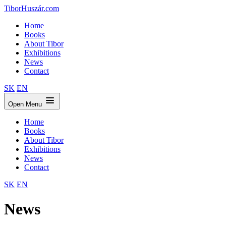
TiborHuszár.com
Home
Books
About Tibor
Exhibitions
News
Contact
SK
EN
Open Menu
Home
Books
About Tibor
Exhibitions
News
Contact
SK
EN
News