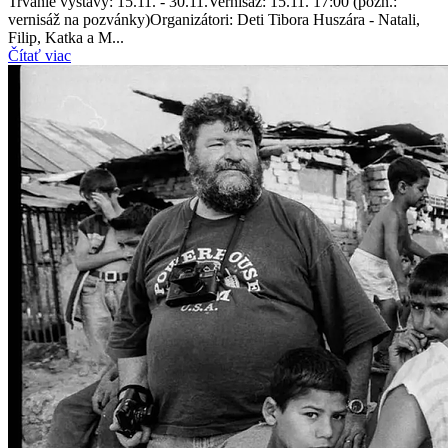
Trvanie výstavy: 15.11. - 30.11.Vernisáž: 15.11. 17:00 (pozn.:
vernisáž na pozvánky)Organizátori: Deti Tibora Huszára - Natali,
Filip, Katka a M...
Čítať viac