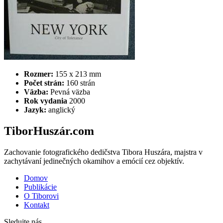
Rozmer:
155 x 213 mm
Počet strán:
160 strán
Väzba:
Pevná väzba
Rok vydania
2000
Jazyk:
anglický
TiborHuszár.com
Zachovanie fotografického dedičstva Tibora Huszára, majstra v
zachytávaní jedinečných okamihov a emócií cez objektív.
Domov
Publikácie
O Tiborovi
Kontakt
Sledujte nás