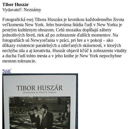
Tibor Huszár
Vydavateľ: Neznámy
Fotografická esej Tibora Huszára je kronikou každodenného života
veľkomesta New York. Jeho bravúrna štúdia ľudí v New Yorku je
pestrým kultúrnym obrazom. Celú mozaiku dopĺňajú zábery
jednotlivých štvrtí, riek až po zobrazenie ďalších momentov. Na
fotografiách sú Newyorčania v práci, pri hre a v pokoji – ako
dôkazy existencie paralelných a zdieľaných skúseností, v ktorých
nechýba sila a aj kreativita. Huszár objavil kľúč k zobrazeniu vitality
a ducha ľudí tohto mesta a v jeho knihe je New York nepochybne
mestom tolerancie.
Späť