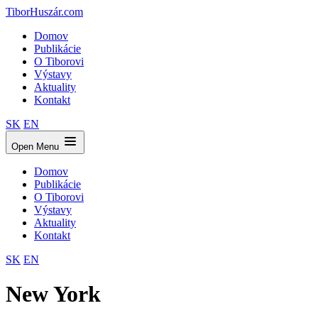
TiborHuszár.com
Domov
Publikácie
O Tiborovi
Výstavy
Aktuality
Kontakt
SK
EN
Open Menu
Domov
Publikácie
O Tiborovi
Výstavy
Aktuality
Kontakt
SK
EN
New York